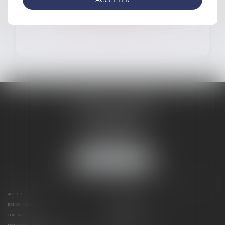
ASSISTANCE ÉDUCATIVE
EN SAVOIR PLUS
MARIE ALEXANDRE
EN SAVOIR PLUS
6 Bis Rue Lemercier
95300 PONTOISE
Tél :
06 34 64 02 58
Fax : 09 72 47 52 65
NOUS LOCALISER
ACCUEIL
PRÉSENTATION
EXPERTISES
HONORAIRES
CONTACT
PLAN DU SITE