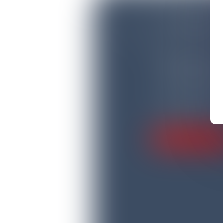
PONTOISE
6 Bis Rue Lemerci
95300 PONTOIS
Tél : 06 34 64 02 5
Fax : 09 72 47 52 6
RDV EN LIGN