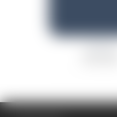
HORAIRES
Du lundi au vendr
de 9 h 15 à 18 h 3