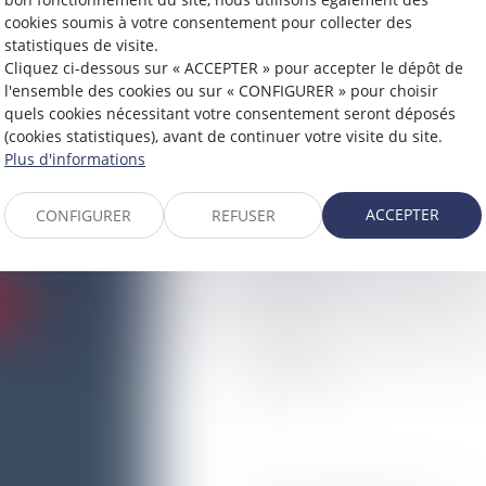
cookies soumis à votre consentement pour collecter des
statistiques de visite.
PRÉNOM
Cliquez ci-dessous sur « ACCEPTER » pour accepter le dépôt de
l'ensemble des cookies ou sur « CONFIGURER » pour choisir
quels cookies nécessitant votre consentement seront déposés
er
(cookies statistiques), avant de continuer votre visite du site.
ADRESSE E-MAIL
Plus d'informations
E
8
ACCEPTER
CONFIGURER
REFUSER
TÉL
5
OBJET
E
MESSAGE