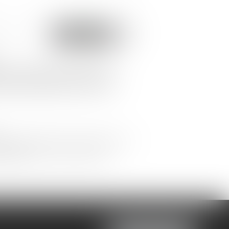
isies soient traitées informatiquement par
 du présent site dans le cadre de ma
 MARIE ALEXANDRE qui peut en découler.
relative à l'informatique, aux fichiers et aux libertés, et au règlement
ion des Données (RGPD), vous disposez d'un droit d'accès, de
 concernent.
 MARIE ALEXANDRE, 6 Bis RUe Lemercier, 95300 PONTOISE