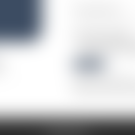
CODE DE VÉRIFICATION
UTILISATION DES DONNÉES
J'accepte que les informations sa
MARIE ALEXANDRE et l'hébergeur
demande et de la relation avec
edi
Envoyer
0
* Les champs suivis d'un astérisque sont obligatoires.
Conformément à la loi n°78-17 du 6 janvier 1978 modifiée 
européen 2016/679, dit Règlement Général sur la Protect
rectification, de suppression des informations qui vous
Vous pouvez exercer vos droits en vous adressant à :
6 Bis Rue Lemercier